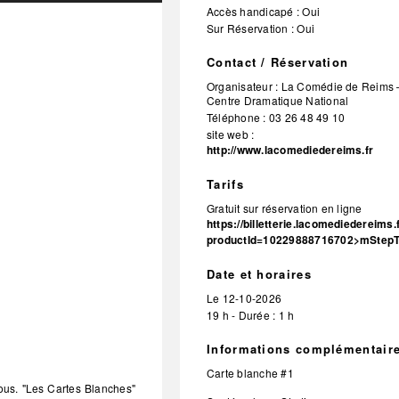
Accès handicapé : Oui
Sur Réservation : Oui
Contact / Réservation
Organisateur :
La Comédie de Reims 
Centre Dramatique National
Téléphone :
03 26 48 49 10
site web :
http://www.lacomediedereims.fr
Tarifs
Gratuit sur réservation en ligne
https://billetterie.lacomediedereims.
productId=10229888716702>mStepT
Date et horaires
Le
12-10-2026
19 h - Durée : 1 h
Informations complémentair
Carte blanche #1
vous. "Les Cartes Blanches"