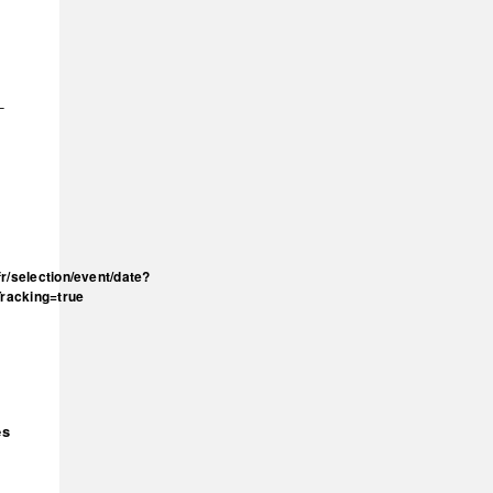
–
fr/selection/event/date?
racking=true
es