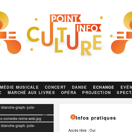
MÉDIE MUSICALE
CONCERT
DANSE
ECHANGE
EVÉN
C
MARCHÉ AUX LIVRES
OPÉRA
PROJECTION
SPECT
-blanche-graph.-julie-
Infos pratiques
logo-comedie-reims-web.jpg
-blanche-graph.-julie-
Accès libre : Oui