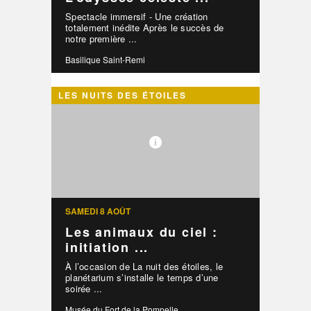
Spectacle immersif - Une création
totalement inédite Après le succès de
notre première ...
Basilique Saint-Remi
LES NUITS DES ÉTOILES
SAMEDI 8 AOÛT
Les animaux du ciel :
initiation ...
À l’occasion de La nuit des étoiles, le
planétarium s’installe le temps d’une
soirée ...
Musée du Fort de la Pompelle