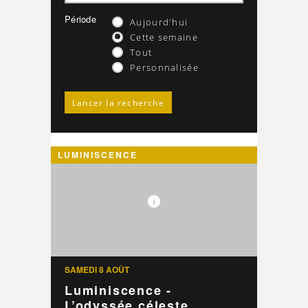
Période
Aujourd'hui
Cette semaine
Tout
Personnalisée
LUMINISCENCE
SAMEDI 8 AOÛT
Luminiscence -
L’odyssée céleste ...