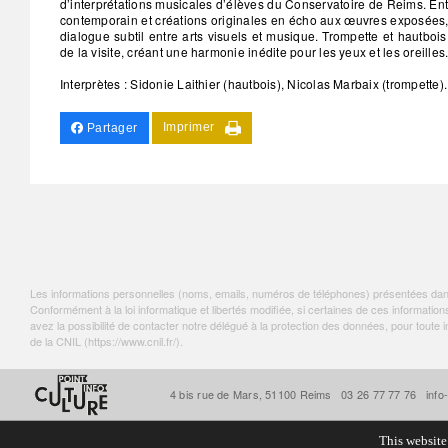
d’interprétations musicales d’élèves du Conservatoire de Reims. Ent
contemporain et créations originales en écho aux œuvres exposées, 
dialogue subtil entre arts visuels et musique. Trompette et hautboi
de la visite, créant une harmonie inédite pour les yeux et les oreilles
Interprètes : Sidonie Laithier (hautbois), Nicolas Marbaix (trompette).
Imprimer
Partager
Les informations personnelles (noms, emails, numéros de téléphones) présentées dans c
Conformément à la loi informatique et libertés modifiée, si certaines de ces informa
avez la possibilité de contacter notre délégué à la protection des données, pour tout
de la CNIL (
https://www.cnil.fr/
).
4 bis rue de Mars, 51100 Reims
03 26 77 77 76
info
This website 