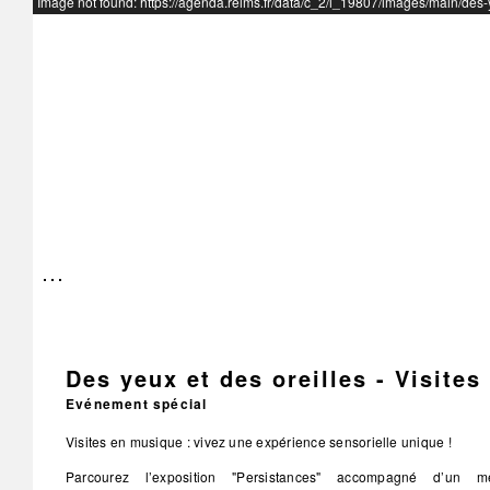
Image not found: https://agenda.reims.fr/data/c_2/i_19807/images/main/des-
Des yeux et des oreilles - Visite
Evénement spécial
Visites en musique : vivez une expérience sensorielle unique !
Parcourez l’exposition "Persistances" accompagné d’un 