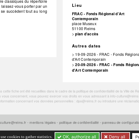
re classiques du répertoire
Lieu
laissez-vous porter par un
s se succèdent tout au long
FRAC - Fonds Régional d'Art
.
Contemporain
place Museux
51100
Reims
>
plan d'accès
Autres dates
> 19-09-2026 - FRAC - Fonds Région
d'Art Contemporain
>
20-09-2026 - FRAC - Fonds Région
d'Art Contemporain
ette fiche ont été recueillies dans le cadre de la politique de
confidentialité de la Ville de R
tions vous concernent, vous pouvez exercer vos droits en vous adressant à
info-culture@reims.
e information concernant vos données personnelles :
dpo@reims.fr
ou introduire une réclamati
-culture@reims.fr
-
mentions légales
-
politique de confidentialité
-
panneau de configurat
OK, authorize all
Deny all
use cookies to gather statistics.
P