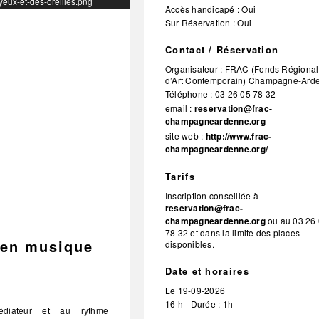
yeux-et-des-oreilles.png
Accès handicapé : Oui
Sur Réservation : Oui
Contact / Réservation
Organisateur :
FRAC (Fonds Régional
d’Art Contemporain) Champagne-Ard
Téléphone :
03 26 05 78 32
email :
reservation@frac-
champagneardenne.org
site web :
http://www.frac-
champagneardenne.org/
Tarifs
Inscription conseillée à
reservation@frac-
champagneardenne.org
ou au 03 26
78 32 et dans la limite des places
s en musique
disponibles.
Date et horaires
Le
19-09-2026
16 h - Durée : 1h
médiateur et au rythme