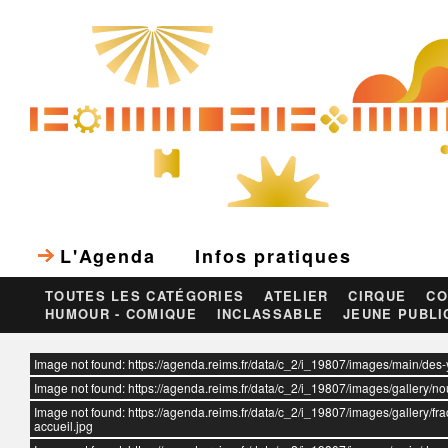
L'Agenda
Infos pratiques
TOUTES LES CATÉGORIES
ATELIER
CIRQUE
CO
HUMOUR - COMIQUE
INCLASSABLE
JEUNE PUBLI
ur
Image not found: https://agenda.reims.fr/data/c_2/i_19807/images/main/des-
Image not found: https://agenda.reims.fr/data/c_2/i_19807/images/gallery/n
Image not found: https://agenda.reims.fr/data/c_2/i_19807/images/gallery/fr
accueil.jpg