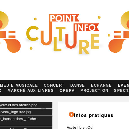
MÉDIE MUSICALE
CONCERT
DANSE
ECHANGE
EVÉN
C
MARCHÉ AUX LIVRES
OPÉRA
PROJECTION
SPECT
yeux-et-des-oreilles.png
ouveau_logo-frac.jpg
Infos pratiques
ac_hassan-darsi_affiche-
Accès libre : Oui