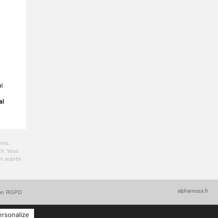
al
al
eims
.
fr
. Vous
on auprès
alphamosa.fr
ion RGPD
ersonalize