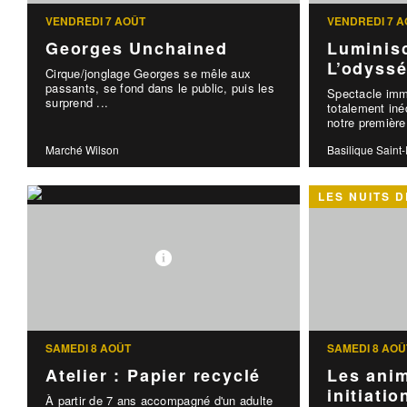
VENDREDI 7 AOÛT
VENDREDI 7 A
Georges Unchained
Luminis
L’odyssé
Cirque/jonglage Georges se mêle aux
passants, se fond dans le public, puis les
Spectacle imme
surprend ...
totalement iné
notre première 
Marché Wilson
Basilique Saint
LES NUITS D
SAMEDI 8 AOÛT
SAMEDI 8 AOÛ
Atelier : Papier recyclé
Les anim
initiation
À partir de 7 ans accompagné d'un adulte