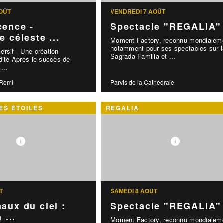
OÛT
VENDREDI 7 AOÛT
cence -
Spectacle "REGALIA"
e céleste ...
Moment Factory, reconnu mondialem
notamment pour ses spectacles sur l
rsif - Une création
Sagrada Familia et ...
dite Après le succès de
...
-Remi
Parvis de la Cathédrale
ES ÉTOILES
REGALIA
T
SAMEDI 8 AOÛT
aux du ciel :
Spectacle "REGALIA"
 ...
Moment Factory, reconnu mondialem