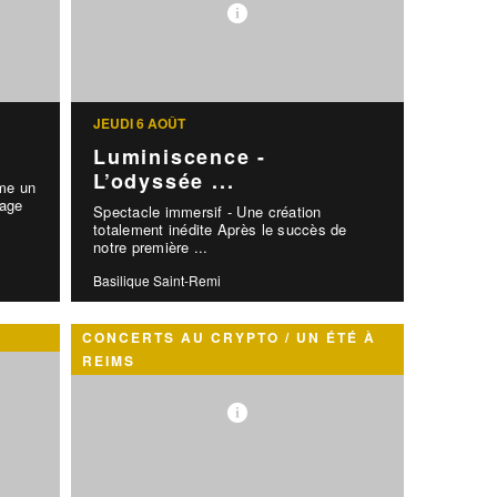
JEUDI 6 AOÛT
Luminiscence -
L’odyssée ...
me un
iage
Spectacle immersif - Une création
totalement inédite Après le succès de
notre première ...
Basilique Saint-Remi
CONCERTS AU CRYPTO / UN ÉTÉ À
REIMS