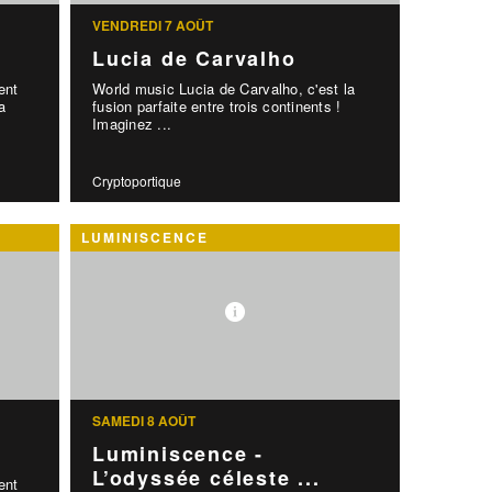
VENDREDI 7 AOÛT
Lucia de Carvalho
ent
World music Lucia de Carvalho, c'est la
a
fusion parfaite entre trois continents !
Imaginez ...
Cryptoportique
LUMINISCENCE
SAMEDI 8 AOÛT
Luminiscence -
L’odyssée céleste ...
ent