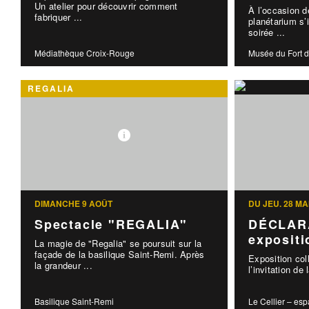
Un atelier pour découvrir comment
À l’occasion de
fabriquer ...
planétarium s’
soirée ...
Médiathèque Croix-Rouge
Musée du Fort d
REGALIA
DIMANCHE 9 AOÛT
DU JEU. 28 MA
Spectacle "REGALIA"
DÉCLARA
expositio
La magie de "Regalia" se poursuit sur la
façade de la basilique Saint-Remi. Après
Exposition col
la grandeur ...
l’invitation de 
Basilique Saint-Remi
Le Cellier – esp