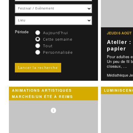
Période
Aujourd'hui
JEUDI 6 AOÛT
Cette semaine
Atelier 
Tout
papier
Personnalisée
Pour adultes e
Un peu de fil b
ciseaux, ...
Médiathèque Je
ANIMATIONS ARTISTIQUES
LUMINISCEN
MARCHÉS/UN ÉTÉ À REIMS