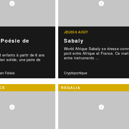
JEUDI 6 AOÛT
: Poésie de
Sabaly
World Afrique Sabaly se dresse com
pont entre Afrique et France. Ce mar
t enfants à partir de 8 ans
entre instruments ...
ien solide, une paire de
an Falala
Cryptoportique
CE
REGALIA