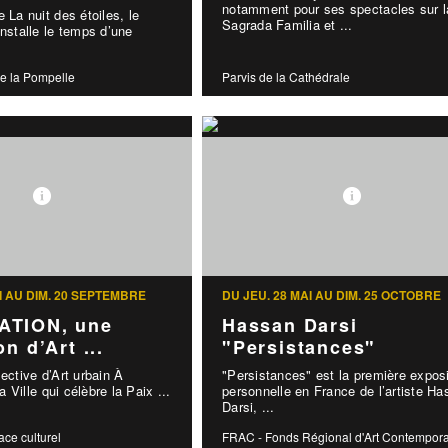
notamment pour ses spectacles sur l
 La nuit des étoiles, le
Sagrada Familia et ...
installe le temps d’une
e la Pompelle
Parvis de la Cathédrale
I AU DIM. 20 SEPTEMBRE
DU JEU. 28 MAI AU DIM. 25 OCTOBRE
TION, une
Hassan Darsi
n d’Art ...
"Persistances"
lective d’Art urbain À
"Persistances" est la première exposi
la Ville qui célèbre la Paix ...
personnelle en France de l’artiste H
Darsi, ...
ace culturel
FRAC - Fonds Régional d'Art Contempor