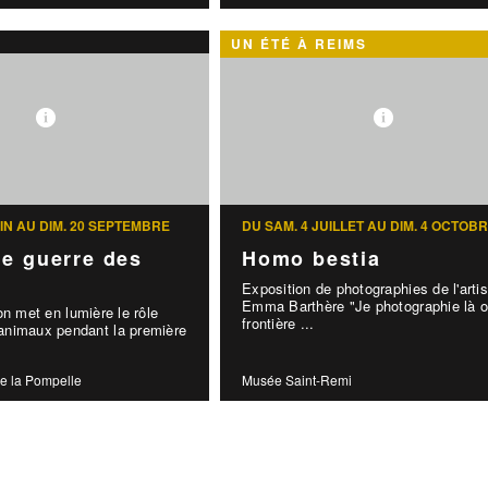
UN ÉTÉ À REIMS
UIN AU DIM. 20 SEPTEMBRE
DU SAM. 4 JUILLET AU DIM. 4 OCTOB
e guerre des
Homo bestia
Exposition de photographies de l'artis
Emma Barthère "Je photographie là o
on met en lumière le rôle
frontière ...
nimaux pendant la première
e la Pompelle
Musée Saint-Remi