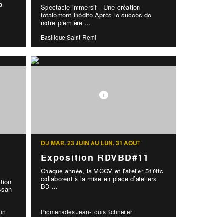
a
Spectacle immersif - Une création
totalement inédite Après le succès de
notre première ...
Basilique Saint-Remi
DU MAR. 23 JUIN AU LUN. 31 AOÛT
Exposition RDVBD#11
Chaque année, la MCCV et l’atelier 510ttc
collaborent à la mise en place d’ateliers
tion
BD ...
assan
ain
Promenades Jean-Louis Schneiter