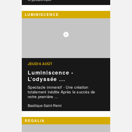
LUMINISCENCE
JEUDI 6 AOÛT
Luminiscence -
L’odyssée ...
Spectacle immersif - Une création
totalement inédite Après le succès de
notre première ...
Basilique Saint-Remi
REGALIA