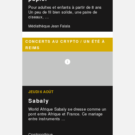
Pour adultes et enfants à partir de 8 ans
Un peu de fil bien solide, une paire de
ciseaux, ...
Médiathèque Jean Falala
CONCERTS AU CRYPTO / UN ÉTÉ À
REIMS
JEUDI 6 AOÛT
Sabaly
World Afrique Sabaly se dresse comme un
pont entre Afrique et France. Ce mariage
entre instruments ...
Cryptoportique