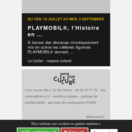
DU VEN. 10 JUILLET AU MER. 2 SEPTEMBRE
PLAYMOBIL®, l’Histoire
en ...
À travers des dioramas minutieusement
mis en scène les célèbres figurines
PLAYMOBIL® donnent ...
Le Cellier – espace culturel
4 bis rue de Mars, 51100 Reims
03 26 77 77 76
info-
culture@reims.fr
-
mentions légales
-
politique de
confidentialité
-
panneau de configuration RGPD
alphamosa.fr
This website use cookies to gather statistics.
OK, authorize all
Deny all