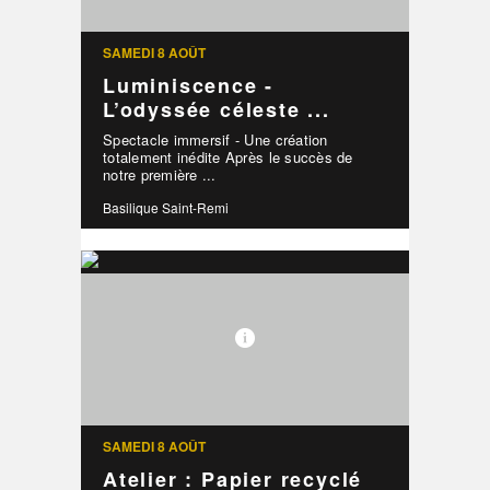
SAMEDI 8 AOÛT
Luminiscence -
L’odyssée céleste ...
Spectacle immersif - Une création
totalement inédite Après le succès de
notre première ...
Basilique Saint-Remi
SAMEDI 8 AOÛT
Atelier : Papier recyclé