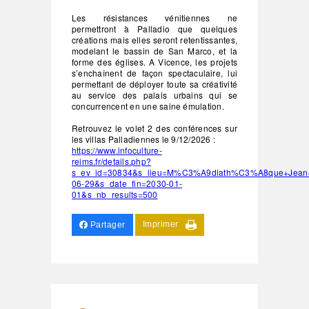
Les résistances vénitiennes ne
permettront à Palladio que quelques
créations mais elles seront retentissantes,
modelant le bassin de San Marco, et la
forme des églises. A Vicence, les projets
s’enchaînent de façon spectaculaire, lui
permettant de déployer toute sa créativité
au service des palais urbains qui se
concurrencent en une saine émulation.
Retrouvez le volet 2 des conférences sur
les villas Palladiennes le 9/12/2026 :
https://www.infoculture-
reims.fr/details.php?
s_ev_id=30834&s_lieu=M%C3%A9diath%C3%A8que+Jean+Fa
06-29&s_date_fin=2030-01-
01&s_nb_results=500
Imprimer
Partager