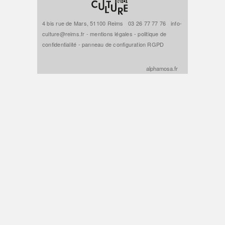
4 bis rue de Mars, 51100 Reims
03 26 77 77 76
info-
culture@reims.fr
-
mentions légales
-
politique de
confidentialité
-
panneau de configuration RGPD
alphamosa.fr