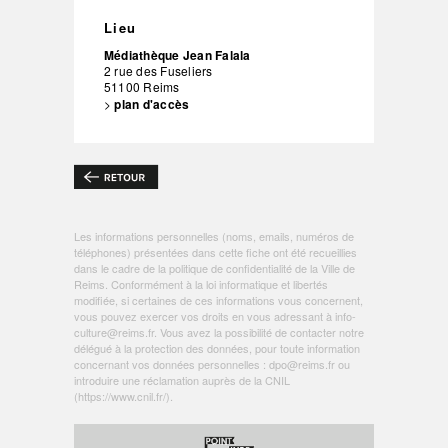
Lieu
Médiathèque Jean Falala
2 rue des Fuseliers
51100
Reims
>
plan d'accès
Les informations personnelles (noms, emails, numéros de
téléphones) présentées dans cette fiche ont été recueillies
dans le cadre de la politique de
confidentialité de la Ville de
Reims
. Conformément à la loi informatique et libertés
modifiée, si certaines de ces informations vous concernent,
vous pouvez exercer vos droits en vous adressant à
info-
culture@reims.fr
. Vous avez la possibilité de contacter notre
délégué à la protection des données, pour toute information
concernant vos données personnelles :
dpo@reims.fr
ou
introduire une réclamation auprès de la CNIL
(
https://www.cnil.fr/
).