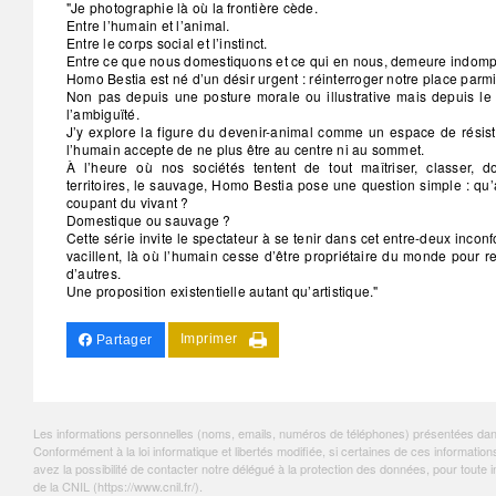
"Je photographie là où la frontière cède.
Entre l’humain et l’animal.
Entre le corps social et l’instinct.
Entre ce que nous domestiquons et ce qui en nous, demeure indomp
Homo Bestia est né d’un désir urgent : réinterroger notre place parmi
Non pas depuis une posture morale ou illustrative mais depuis le
l’ambiguïté.
J’y explore la figure du devenir-animal comme un espace de résist
l’humain accepte de ne plus être au centre ni au sommet.
À l’heure où nos sociétés tentent de tout maîtriser, classer, d
territoires, le sauvage, Homo Bestia pose une question simple : q
coupant du vivant ?
Domestique ou sauvage ?
Cette série invite le spectateur à se tenir dans cet entre-deux inconfo
vacillent, là où l’humain cesse d’être propriétaire du monde pour 
d’autres.
Une proposition existentielle autant qu’artistique."
Imprimer
Partager
Les informations personnelles (noms, emails, numéros de téléphones) présentées dans c
Conformément à la loi informatique et libertés modifiée, si certaines de ces informa
avez la possibilité de contacter notre délégué à la protection des données, pour tout
de la CNIL (
https://www.cnil.fr/
).