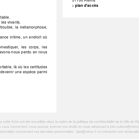
>
plan d'accès
table.
 les vivants.
 trouble, la métamorphose,
ance intime, un endroit où
omestiquer, les corps, les
u’avons-nous perdu en nous
rtable, là où les certitudes
redevenir une espèce parmi
ette fiche ont été recueillies dans le cadre de la politique de
confidentialité de la Ville de R
tions vous concernent, vous pouvez exercer vos droits en vous adressant à
info-culture@reims.
e information concernant vos données personnelles :
dpo@reims.fr
ou introduire une réclamati