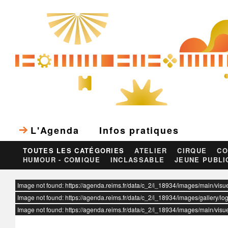
L'Agenda
Infos pratiques
TOUTES LES CATÉGORIES
ATELIER
CIRQUE
CO
HUMOUR - COMIQUE
INCLASSABLE
JEUNE PUBLI
ur
Image not found: https://agenda.reims.fr/data/c_2/i_18934/images/main/visu
Image not found: https://agenda.reims.fr/data/c_2/i_18934/images/gallery/lo
Image not found: https://agenda.reims.fr/data/c_2/i_18934/images/main/visu