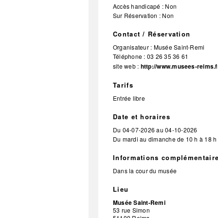
Accès handicapé : Non
Sur Réservation : Non
Contact / Réservation
Organisateur :
Musée Saint-Remi
Téléphone :
03 26 35 36 61
site web :
http://www.musees-reims.f
Tarifs
Entrée libre
Date et horaires
Du
04-07-2026
au
04-10-2026
Du mardi au dimanche de 10 h à 18 h
Informations complémentair
Dans la cour du musée
Lieu
Musée Saint-Remi
53 rue Simon
51100
Reims