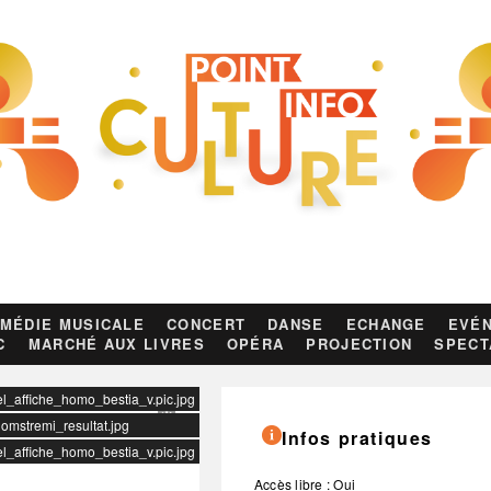
MÉDIE MUSICALE
CONCERT
DANSE
ECHANGE
EVÉN
C
MARCHÉ AUX LIVRES
OPÉRA
PROJECTION
SPECT
el_affiche_homo_bestia_v.pic.jpg
gomstremi_resultat.jpg
Infos pratiques
el_affiche_homo_bestia_v.pic.jpg
Accès libre : Oui