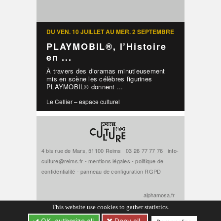
DU VEN. 10 JUILLET AU MER. 2 SEPTEMBRE
PLAYMOBIL®, l’Histoire
en ...
À travers des dioramas minutieusement
mis en scène les célèbres figurines
PLAYMOBIL® donnent ...
Le Cellier – espace culturel
4 bis rue de Mars, 51100 Reims
03 26 77 77 76
info-
culture@reims.fr
-
mentions légales
-
politique de
confidentialité
-
panneau de configuration RGPD
alphamosa.fr
This website use cookies to gather statistics.
OK, authorize all
Deny all