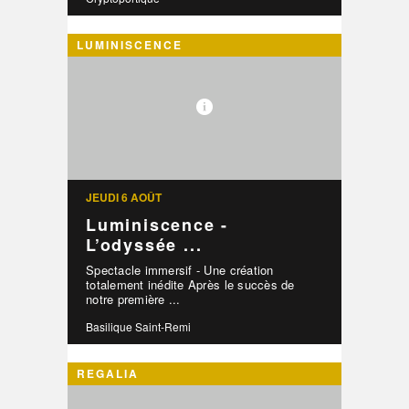
LUMINISCENCE
JEUDI 6 AOÛT
Luminiscence -
L’odyssée ...
Spectacle immersif - Une création
totalement inédite Après le succès de
notre première ...
Basilique Saint-Remi
REGALIA