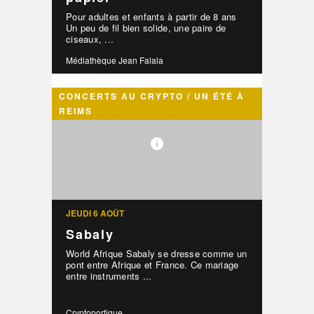
Pour adultes et enfants à partir de 8 ans
Un peu de fil bien solide, une paire de
ciseaux, ...
Médiathèque Jean Falala
CONCERTS AU CRYPTO / UN ÉTÉ À
REIMS
JEUDI 6 AOÛT
Sabaly
World Afrique Sabaly se dresse comme un
pont entre Afrique et France. Ce mariage
entre instruments ...
Cryptoportique