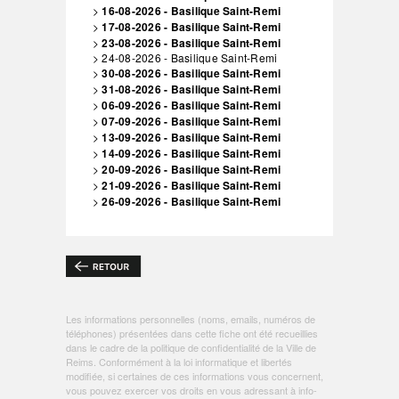
>
16-08-2026 - Basilique Saint-Remi
>
17-08-2026 - Basilique Saint-Remi
>
23-08-2026 - Basilique Saint-Remi
> 24-08-2026 - Basilique Saint-Remi
>
30-08-2026 - Basilique Saint-Remi
>
31-08-2026 - Basilique Saint-Remi
>
06-09-2026 - Basilique Saint-Remi
>
07-09-2026 - Basilique Saint-Remi
>
13-09-2026 - Basilique Saint-Remi
>
14-09-2026 - Basilique Saint-Remi
>
20-09-2026 - Basilique Saint-Remi
>
21-09-2026 - Basilique Saint-Remi
>
26-09-2026 - Basilique Saint-Remi
Les informations personnelles (noms, emails, numéros de
téléphones) présentées dans cette fiche ont été recueillies
dans le cadre de la politique de
confidentialité de la Ville de
Reims
. Conformément à la loi informatique et libertés
modifiée, si certaines de ces informations vous concernent,
vous pouvez exercer vos droits en vous adressant à
info-