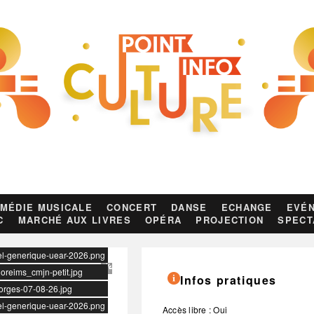
MÉDIE MUSICALE
CONCERT
DANSE
ECHANGE
EVÉN
C
MARCHÉ AUX LIVRES
OPÉRA
PROJECTION
SPECT
uel-generique-uear-2026.png
goreims_cmjn-petit.jpg
Infos pratiques
eorges-07-08-26.jpg
uel-generique-uear-2026.png
Accès libre : Oui