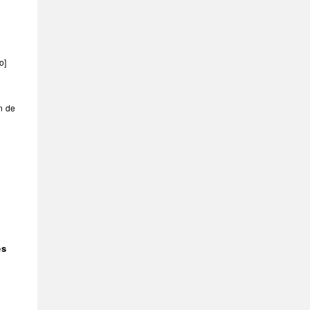
o]
n de
es