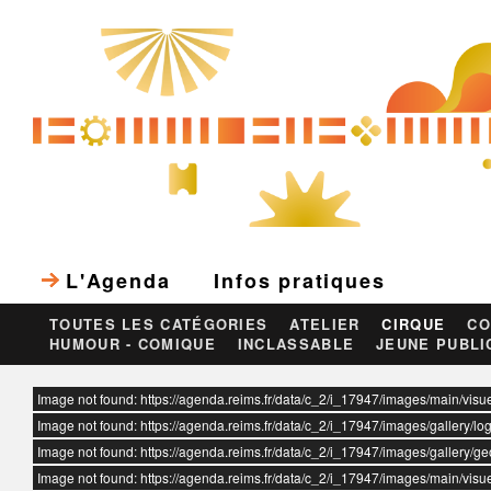
L'Agenda
Infos pratiques
TOUTES LES CATÉGORIES
ATELIER
CIRQUE
CO
HUMOUR - COMIQUE
INCLASSABLE
JEUNE PUBLI
ur
Image not found: https://agenda.reims.fr/data/c_2/i_17947/images/main/vis
Image not found: https://agenda.reims.fr/data/c_2/i_17947/images/gallery/lo
Image not found: https://agenda.reims.fr/data/c_2/i_17947/images/gallery/g
Image not found: https://agenda.reims.fr/data/c_2/i_17947/images/main/vis